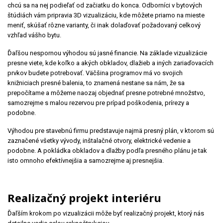
chcú sa na nej podieľať od začiatku do konca. Odborníci v bytových
štúdiách vám pripravia 3D vizualizáciu, kde môžete priamo na mieste
meniť, skúšať rôzne varianty, či inak dolaďovať požadovaný celkový
vzhľad vášho bytu.
Ďaľšou nespornou výhodou sú jasné financie. Na základe vizualizácie
presne viete, kde koľko a akých obkladov, dlažieb a iných zariaďovacích
prvkov budete potrebovať. Väčšina programov má vo svojich
knižniciach presné balenia, to znamená nestane sa nám, že sa
prepočítame a môžeme naozaj objednať presne potrebné množstvo,
samozrejme s malou rezervou pre prípad poškodenia, prírezy a
podobne.
Výhodou pre stavebnú firmu predstavuje najmä presný plán, v ktorom sú
zaznačené všetky vývody, inštalačné otvory, elektrické vedenie a
podobne. A pokládka obkladov a dlažby podľa presného plánu je tak
isto omnoho efektívnejšia a samozrejme aj presnejšia.
Realizačný projekt interiéru
Ďaľším krokom po vizualizácii môže byť realizačný projekt, ktorý nás