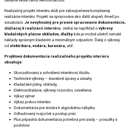
detailne vedie celou reknoštrukciou.
Realizačný projekt interiéru slúži pre zabezpečenie komplexnej
realizácie interiéru. Projekt sa spracováva ako ďalší stupeň, ihneď po
vizualizácii.
Je nevyhnutný pre presné spracovanie dokumentácie,
slúžiacej k realizácii interiéru
. Jedná sa napríklad o
výkresy
kladačských plánov obkladov, dlažby
kde je možné ušetriť nemalé
náklady správnym kladením a minimálnym odpadom. Ďalej o výkresy
od
elektrikára, vodára, kurenára,
atď..
Projktová dokumentácia realizačného projektu interiéru
obsahuje:
Skonzultovanú a schválenú interiérovú štúdiu
Technické výkresy – stavebné úpravy a zásahy
Kladačské plány, obklady, ..
Elektroinštalácie, výkresy rozvodov, osvetlenia
Výkaz výmer
Výkaz prvkov interiéru
Dokumentácia pre stolára k atypickému nábytku
Odhadovaný rozpočet a postup prác
Plus prípadná dokumentácia potrebná pre úrady – posudky a
podobne