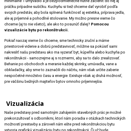
minimálne 1 umývadlo a je bezpodmienečne nutné začleniť do nej aj
práčku prípadne sušičku. Kuchyňu si tiež chceme dať vyrobiť podľa
svojich predstáv, aby bola splnená funkčnosť aj estetika, príprava jedla,
ale aj príjemné a pohodlné stolovanie. My možno presne vieme čo
chceme (aj to nie všetci), ale ako to posunúť ďalej?
Pomocou
vizualizácie bytu po rekonštrukcii.
Pokiaľ naozaj vieme čo chceme, sme technicky zruční a máme
priestorové videnie a dobrú predstavivosť, môžme sa pokúsiť sami
nakresliť našu predstavu ako ma vyzerať byt, kúpeľňa alebo kuchyňa po
rekonštrukcii - samozrejme aj s rozmermi, aby sa to dalo zrealizovať.
Behanie po obchodoch a meranie každej skrinky, umúvadla, vane a
obkladačky, aby sme to zaznačili do náčrtu, nám však určite zaberie
nespočetné množstvo času a energie. Existuje však aj druhá možnosť,
pre väčšinu bežných majiteľov bytov omnoho príjemnejšia.
Vizualizácia
Naše predstavy pred samotným zahájením stavebných prác je možné
prekonzultovať s odborníkmi, ktorí nám poradia v otázkach technických
možností prestavby a zároveň nám ešte pred rekonštrukciou bytu
vytvoria grafickú vizualizáciu bytu po rekonštrukcii. Či už bude