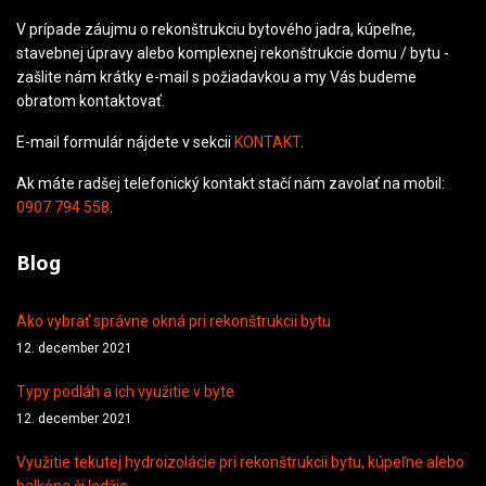
V prípade záujmu o rekonštrukciu bytového jadra, kúpeľne,
stavebnej úpravy alebo komplexnej rekonštrukcie domu / bytu -
zašlite nám krátky e-mail s požiadavkou a my Vás budeme
obratom kontaktovať.
E-mail formulár nájdete v sekcii
KONTAKT
.
Ak máte radšej telefonický kontakt stačí nám zavolať na mobil:
0907 794 558
.
Blog
Ako vybrať správne okná pri rekonštrukcii bytu
12. december 2021
Typy podláh a ich využitie v byte
12. december 2021
Využitie tekutej hydroizolácie pri rekonštrukcii bytu, kúpeľne alebo
balkóna či lodžie