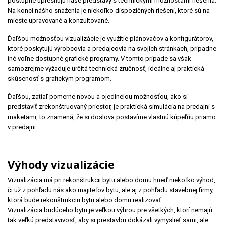
postupne upresňujú naše predstavy s technickými možnosťami riešenia.
Na konci nášho snaženia je niekoľko dispozičných riešení, ktoré sú na
mieste upravované a konzultované.
Ďaľšou možnosťou vizualizácie je využitie plánovačov a konfigurátorov,
ktoré poskytujú výrobcovia a predajcovia na svojich stránkach, prípadne
iné voľne dostupné grafické programy. V tomto prípade sa však
samozrejme vyžaduje určitá technická zručnosť, ideálne aj praktická
skúsenosť s grafickým programom.
Ďaľšou, zatiaľ pomerne novou a ojedinelou možnosťou, ako si
predstaviť zrekonštruovaný priestor, je praktická simulácia na predajni s
maketami, to znamená, že si doslova postavíme vlastnú kúpeľňu priamo
v predajni.
Výhody vizualizácie
Vizualizácia má pri rekonštrukcii bytu alebo domu hneď niekoľko výhod,
či už z pohľadu nás ako majiteľov bytu, ale aj z pohľadu stavebnej firmy,
ktorá bude rekonštrukciu bytu alebo domu realizovať.
Vizualizácia budúceho bytu je veľkou výhrou pre všetkých, ktorí nemajú
tak veľkú predstavivosť, aby si prestavbu dokázali vymyslieť sami, ale