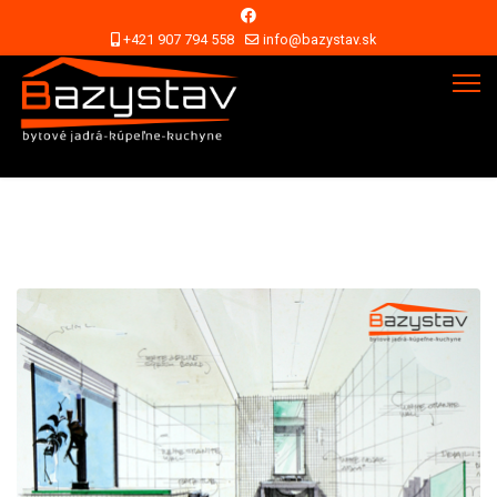
+421 907 794 558
info@bazystav.sk