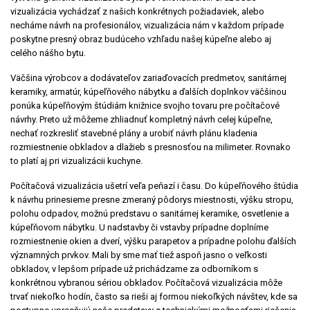
vizualizácia vychádzať z našich konkrétnych požiadaviek, alebo
necháme návrh na profesionálov, vizualizácia nám v každom prípade
poskytne presný obraz budúceho vzhľadu našej kúpeľne alebo aj
celého nášho bytu.
Väčšina výrobcov a dodávateľov zariaďovacích predmetov, sanitárnej
keramiky, armatúr, kúpeľňového nábytku a ďalších doplnkov väčšinou
ponúka kúpeľňovým štúdiám knižnice svojho tovaru pre počítačové
návrhy. Preto už môžeme zhliadnuť kompletný návrh celej kúpeľne,
nechať rozkresliť stavebné plány a urobiť návrh plánu kladenia
rozmiestnenie obkladov a dlažieb s presnosťou na milimeter. Rovnako
to platí aj pri vizualizácii kuchyne.
Počítačová vizualizácia ušetrí veľa peňazí i času. Do kúpeľňového štúdia
k návrhu prinesieme presne zmeraný pôdorys miestnosti, výšku stropu,
polohu odpadov, možnú predstavu o sanitárnej keramike, osvetlenie a
kúpeľňovom nábytku. U nadstavby či vstavby prípadne doplníme
rozmiestnenie okien a dverí, výšku parapetov a prípadne polohu ďalších
významných prvkov. Mali by sme mať tiež aspoň jasno o veľkosti
obkladov, v lepšom prípade už prichádzame za odborníkom s
konkrétnou vybranou sériou obkladov. Počítačová vizualizácia môže
trvať niekoľko hodín, často sa rieši aj formou niekoľkých návštev, kde sa