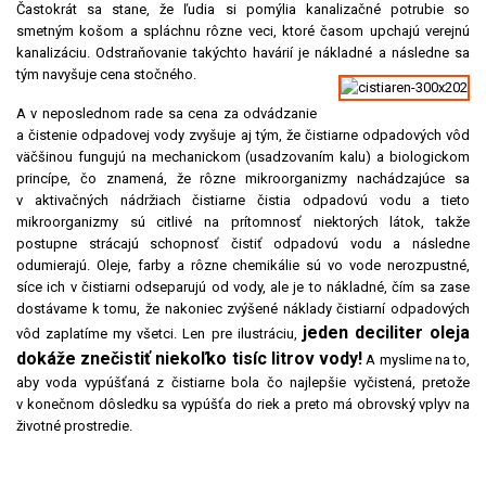
Častokrát sa stane, že ľudia si pomýlia kanalizačné potrubie so
smetným košom a spláchnu rôzne veci, ktoré časom upchajú verejnú
kanalizáciu. Odstraňovanie takýchto havárií je nákladné a následne sa
tým navyšuje cena stočného.
A v neposlednom rade sa cena za odvádzanie
a čistenie odpadovej vody zvyšuje aj tým, že čistiarne odpadových vôd
väčšinou fungujú na mechanickom (usadzovaním kalu) a biologickom
princípe, čo znamená, že rôzne mikroorganizmy nachádzajúce sa
v aktivačných nádržiach čistiarne čistia odpadovú vodu a tieto
mikroorganizmy sú citlivé na prítomnosť niektorých látok, takže
postupne strácajú schopnosť čistiť odpadovú vodu a následne
odumierajú. Oleje, farby a rôzne chemikálie sú vo vode nerozpustné,
síce ich v čistiarni odseparujú od vody, ale je to nákladné, čím sa zase
dostávame k tomu, že nakoniec zvýšené náklady čistiarní odpadových
jeden deciliter oleja
vôd zaplatíme my všetci. Len pre ilustráciu,
dokáže znečistiť niekoľko tisíc litrov vody!
A myslime na to,
aby voda vypúšťaná z čistiarne bola čo najlepšie vyčistená, pretože
v konečnom dôsledku sa vypúšťa do riek a preto má obrovský vplyv na
životné prostredie.