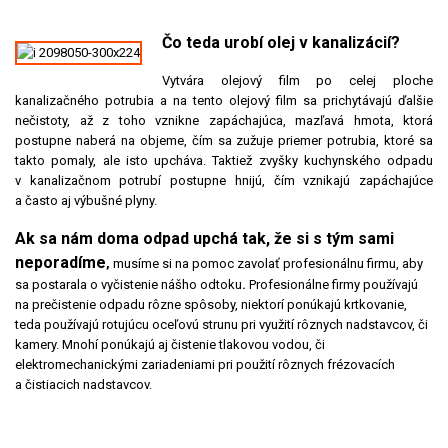
Čo teda urobí olej v kanalizác
ií?
Vytvára olejový film po celej ploche
kanalizačného potrubia a na tento olejový film sa prichytávajú ďalšie
nečistoty, až z toho vznikne zapáchajúca, mazľavá hmota, ktorá
postupne naberá na objeme, čím sa zužuje priemer potrubia, ktoré sa
takto pomaly, ale isto upcháva. Taktiež zvyšky kuchynského odpadu
v kanalizačnom potrubí postupne hnijú, čím vznikajú zapáchajúce
a často aj výbušné plyny.
Ak sa nám doma odpad upchá tak, že si s tým sami
neporadíme
,
musíme si na pomoc zavolať profesionálnu firmu, aby
sa postarala o vyčistenie nášho odtoku
.
Profesionálne firmy používajú
na prečistenie odpadu rôzne spôsoby, niektorí ponúkajú krtkovanie,
teda používajú rotujúcu oceľovú strunu pri využití rôznych nadstavcov, či
kamery. Mnohí ponúkajú aj čistenie tlakovou vodou, či
elektromechanickými zariadeniami pri použití rôznych frézovacích
a čistiacich nadstavcov.