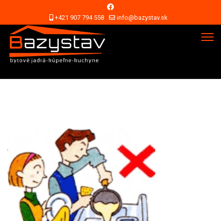
+421 907 794 558
info@bazystav.sk