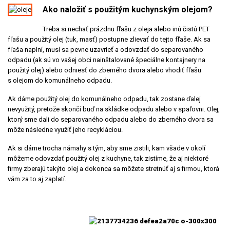
Ako naložiť s použitým ku
chynským olejom?
Treba si nechať prázdnu fľašu z oleja alebo inú čistú PET
fľašu a použitý olej (tuk, masť) postupne zlievať do tejto fľaše. Ak sa
fľaša naplní, musí sa pevne uzavrieť a odovzdať do separovaného
odpadu (ak sú vo vašej obci nainštalované špeciálne kontajnery na
použitý olej) alebo odniesť do zberného dvora alebo vhodiť fľašu
s olejom do komunálneho odpadu.
Ak dáme použitý olej do komunálneho odpadu, tak zostane ďalej
nevyužitý, pretože skončí buď na skládke odpadu alebo v spaľovni. Olej,
ktorý sme dali do separovaného odpadu alebo do zberného dvora sa
môže následne využiť jeho recykláciou.
Ak si dáme trocha námahy s tým, aby sme zistili, kam všade v okolí
môžeme odovzdať použitý olej z kuchyne, tak zistíme, že aj niektoré
firmy zberajú takýto olej a dokonca sa môžete stretnúť aj s firmou, ktorá
vám za to aj zaplatí.