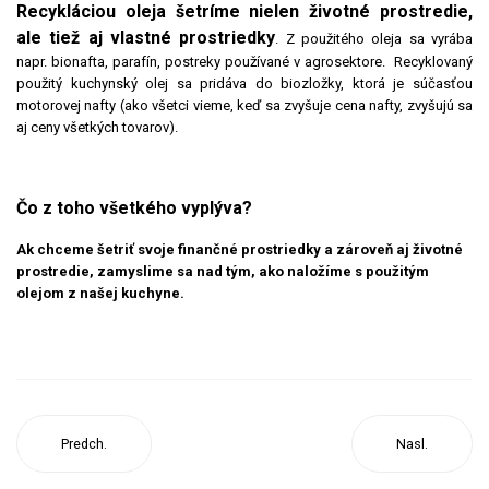
Recykláciou oleja šetríme nielen životné prostredie,
ale tiež aj vlastné prostriedky
. Z použitého oleja sa vyrába
napr. bionafta, parafín, postreky používané v agrosektore. Recyklovaný
použitý kuchynský olej sa pridáva do biozložky, ktorá je súčasťou
motorovej nafty (ako všetci vieme, keď sa zvyšuje cena nafty, zvyšujú sa
aj ceny všetkých tovarov).
Čo z toho všetkého vyplýva?
Ak chceme šetriť svoje finančné prostriedky a zároveň aj životné
prostredie, zamyslime sa nad tým, ako na
ložíme s použitým
olejom z našej kuchyne.
Predch.
Nasl.