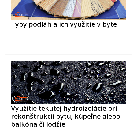
Typy podláh a ich využitie v byte
Využitie tekutej hydroizolácie pri
rekonštrukcii bytu, kúpeľne alebo
balkóna či lodžie