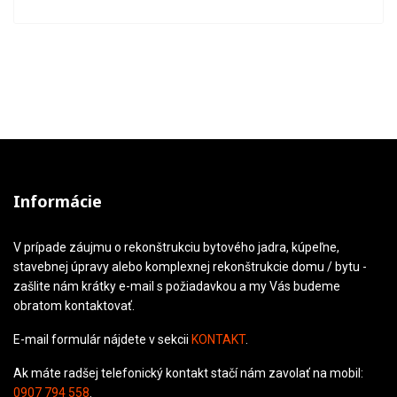
Informácie
V prípade záujmu o rekonštrukciu bytového jadra, kúpeľne,
stavebnej úpravy alebo komplexnej rekonštrukcie domu / bytu -
zašlite nám krátky e-mail s požiadavkou a my Vás budeme
obratom kontaktovať.
E-mail formulár nájdete v sekcii
KONTAKT
.
Ak máte radšej telefonický kontakt stačí nám zavolať na mobil:
0907 794 558
.