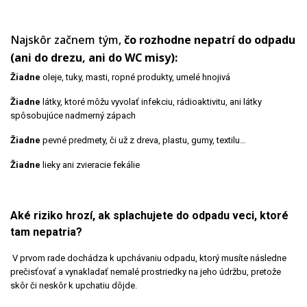
Najskôr začnem tým,
čo rozhodne nepatrí do odpadu
(ani do drezu, ani do WC misy):
Žiadne
oleje, tuky, masti, ropné produkty, umelé hnojivá
Žiadne
látky, ktoré môžu vyvolať infekciu, rádioaktivitu, ani látky
spôsobujúce nadmerný zápach
Žiadne
pevné predmety, či už z dreva, plastu, gumy, textilu…
Žiadne
lieky ani zvieracie fekálie
Aké riziko hrozí, ak splachujete do odpadu veci, ktoré
tam nepatria?
V prvom rade dochádza k upchávaniu odpadu, ktorý musíte následne
prečisťovať a vynakladať nemalé prostriedky na jeho údržbu, pretože
skôr či neskôr k upchatiu dôjde.