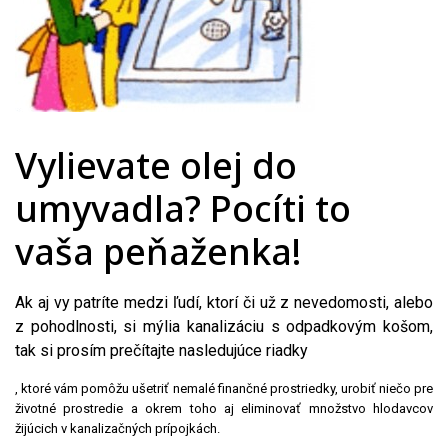
Vylievate olej do
umyvadla? Pocíti to
vaša peňaženka!
Ak aj vy patríte medzi ľudí, ktorí či už z nevedomosti, alebo
z pohodlnosti, si mýlia kanalizáciu s odpadkovým košom,
tak si prosím prečítajte nasledujúce riadky
, ktoré vám pomôžu ušetriť nemalé finančné prostriedky, urobiť niečo pre
životné prostredie a okrem toho aj eliminovať množstvo hlodavcov
žijúcich v kanalizačných prípojkách.