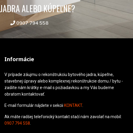
JADRA ALEBO KÚPEĽNE?
0907 794 558
Informácie
V prípade záujmu o rekonštrukciu bytového jadra, kúpeľne,
stavebnej úpravy alebo komplexnej rekonštrukcie domu / bytu -
zašlite nám krátky e-mail s požiadavkou a my Vás budeme
obratom kontaktovať.
E-mail formulár nájdete v sekcii
KONTAKT
.
Ak máte radšej telefonický kontakt stačí nám zavolať na mobil:
0907 794 558
.