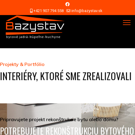
+421 907 794 558
info@bazystav.sk
Projekty & Portfólio
INTERIÉRY, KTORÉ SME ZREALIZOVALI
Pripravujete projekt rekonštrukcie bytu alebo domu?
POTREBUJETE REKONŠTRUKCIU BYTOVÉHO