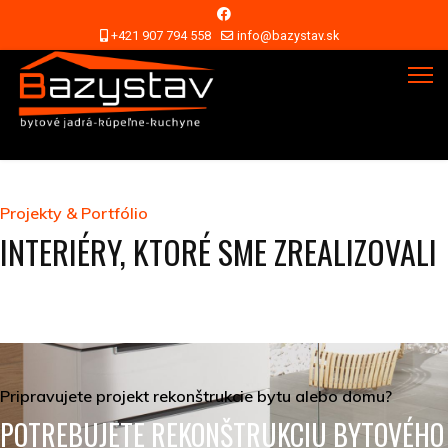
+421 907 794 558
info@bazystav.sk
Projekty & Portfólio
INTERIÉRY, KTORÉ SME ZREALIZOVALI
Pripravujete projekt rekonštrukcie bytu alebo domu?
POTREBUJETE REKONŠTRUKCIU BYTOVÉHO