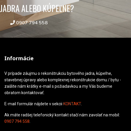
JADRA ALEBO KÚPEĽNE?
0907 794 558
Informácie
V prípade záujmu o rekonštrukciu bytového jadra, kúpeľne,
stavebnej úpravy alebo komplexnej rekonštrukcie domu / bytu -
zašlite nám krátky e-mail s požiadavkou a my Vás budeme
obratom kontaktovať.
E-mail formulár nájdete v sekcii
KONTAKT
.
Ak máte radšej telefonický kontakt stačí nám zavolať na mobil:
0907 794 558
.