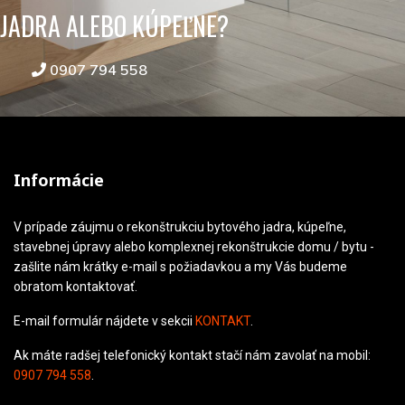
JADRA ALEBO KÚPEĽNE?
0907 794 558
Informácie
V prípade záujmu o rekonštrukciu bytového jadra, kúpeľne,
stavebnej úpravy alebo komplexnej rekonštrukcie domu / bytu -
zašlite nám krátky e-mail s požiadavkou a my Vás budeme
obratom kontaktovať.
E-mail formulár nájdete v sekcii
KONTAKT
.
Ak máte radšej telefonický kontakt stačí nám zavolať na mobil:
0907 794 558
.