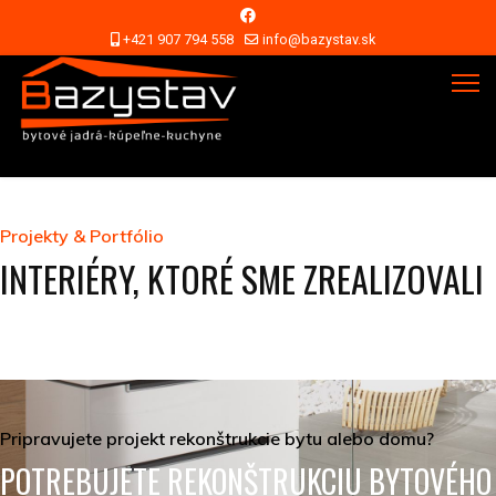
+421 907 794 558
info@bazystav.sk
Projekty & Portfólio
INTERIÉRY, KTORÉ SME ZREALIZOVALI
Pripravujete projekt rekonštrukcie bytu alebo domu?
POTREBUJETE REKONŠTRUKCIU BYTOVÉHO