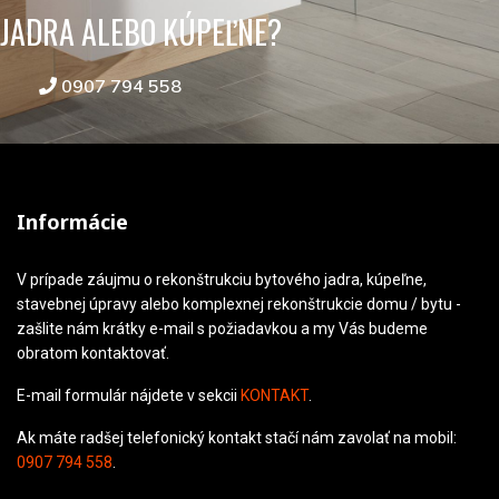
JADRA ALEBO KÚPEĽNE?
0907 794 558
Informácie
V prípade záujmu o rekonštrukciu bytového jadra, kúpeľne,
stavebnej úpravy alebo komplexnej rekonštrukcie domu / bytu -
zašlite nám krátky e-mail s požiadavkou a my Vás budeme
obratom kontaktovať.
E-mail formulár nájdete v sekcii
KONTAKT
.
Ak máte radšej telefonický kontakt stačí nám zavolať na mobil:
0907 794 558
.