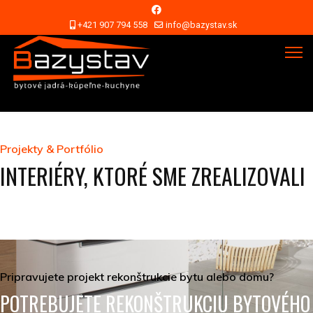
+421 907 794 558
info@bazystav.sk
Projekty & Portfólio
INTERIÉRY, KTORÉ SME ZREALIZOVALI
Pripravujete projekt rekonštrukcie bytu alebo domu?
POTREBUJETE REKONŠTRUKCIU BYTOVÉHO