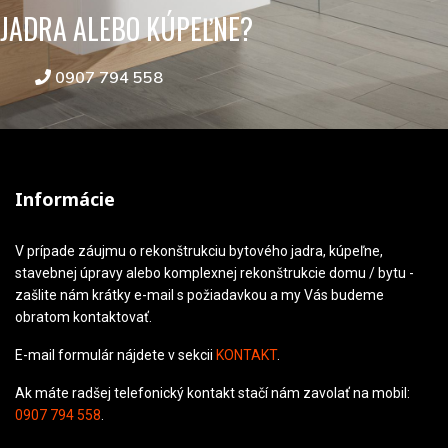
JADRA ALEBO KÚPEĽNE?
0907 794 558
Informácie
V prípade záujmu o rekonštrukciu bytového jadra, kúpeľne,
stavebnej úpravy alebo komplexnej rekonštrukcie domu / bytu -
zašlite nám krátky e-mail s požiadavkou a my Vás budeme
obratom kontaktovať.
E-mail formulár nájdete v sekcii
KONTAKT
.
Ak máte radšej telefonický kontakt stačí nám zavolať na mobil:
0907 794 558
.