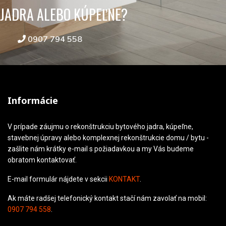
JADRA ALEBO KÚPEĽNE?
0907 794 558
Informácie
V prípade záujmu o rekonštrukciu bytového jadra, kúpeľne,
stavebnej úpravy alebo komplexnej rekonštrukcie domu / bytu -
zašlite nám krátky e-mail s požiadavkou a my Vás budeme
obratom kontaktovať.
E-mail formulár nájdete v sekcii
KONTAKT
.
Ak máte radšej telefonický kontakt stačí nám zavolať na mobil:
0907 794 558
.