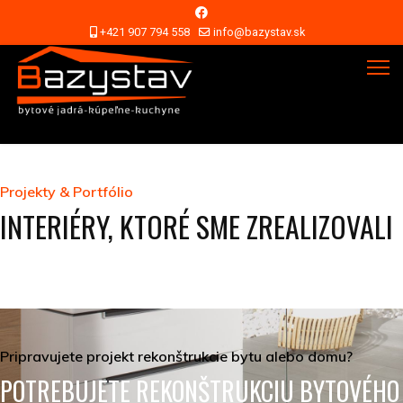
+421 907 794 558
info@bazystav.sk
Projekty & Portfólio
INTERIÉRY, KTORÉ SME ZREALIZOVALI
Pripravujete projekt rekonštrukcie bytu alebo domu?
POTREBUJETE REKONŠTRUKCIU BYTOVÉHO