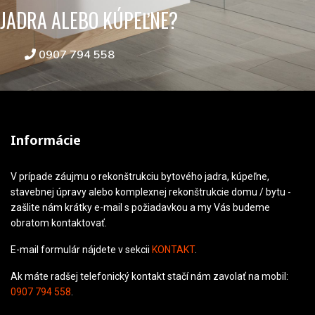
JADRA ALEBO KÚPEĽNE?
0907 794 558
Informácie
V prípade záujmu o rekonštrukciu bytového jadra, kúpeľne,
stavebnej úpravy alebo komplexnej rekonštrukcie domu / bytu -
zašlite nám krátky e-mail s požiadavkou a my Vás budeme
obratom kontaktovať.
E-mail formulár nájdete v sekcii
KONTAKT
.
Ak máte radšej telefonický kontakt stačí nám zavolať na mobil:
0907 794 558
.