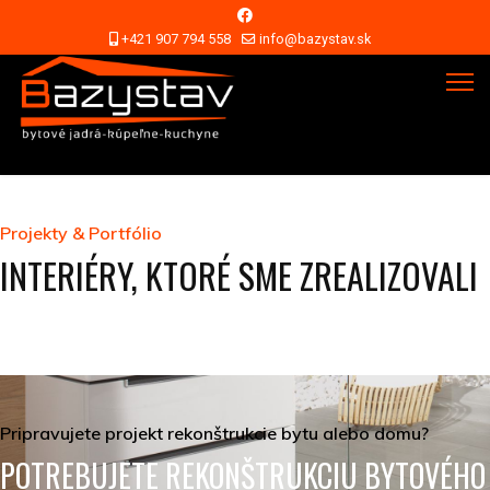
+421 907 794 558
info@bazystav.sk
Projekty & Portfólio
INTERIÉRY, KTORÉ SME ZREALIZOVALI
Pripravujete projekt rekonštrukcie bytu alebo domu?
POTREBUJETE REKONŠTRUKCIU BYTOVÉHO