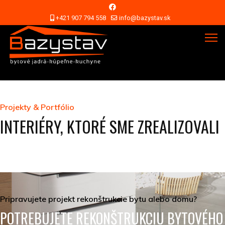
+421 907 794 558
info@bazystav.sk
Projekty & Portfólio
INTERIÉRY, KTORÉ SME ZREALIZOVALI
Pripravujete projekt rekonštrukcie bytu alebo domu?
POTREBUJETE REKONŠTRUKCIU BYTOVÉHO