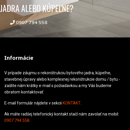
JADRA ALEBO KÚPEĽNE?
0907 794 558
Informácie
V prípade záujmu o rekonštrukciu bytového jadra, kúpeľne,
stavebnej úpravy alebo komplexnej rekonštrukcie domu / bytu -
zašlite nám krátky e-mail s požiadavkou a my Vás budeme
obratom kontaktovať.
E-mail formulár nájdete v sekcii
KONTAKT
.
Ak máte radšej telefonický kontakt stačí nám zavolať na mobil:
0907 794 558
.