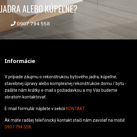
JADRA ALEBO KÚPEĽNE?
0907 794 558
Informácie
V prípade záujmu o rekonštrukciu bytového jadra, kúpeľne,
stavebnej úpravy alebo komplexnej rekonštrukcie domu / bytu -
zašlite nám krátky e-mail s požiadavkou a my Vás budeme
obratom kontaktovať.
E-mail formulár nájdete v sekcii
KONTAKT
.
Ak máte radšej telefonický kontakt stačí nám zavolať na mobil:
0907 794 558
.