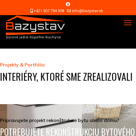
+421 907 794 558
info@bazystav.sk
Projekty & Portfólio
INTERIÉRY, KTORÉ SME ZREALIZOVALI
Pripravujete projekt rekonštrukcie bytu alebo domu?
POTREBUJETE REKONŠTRUKCIU BYTOVÉHO