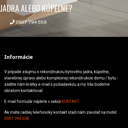
JADRA ALEBO KÚPEĽNE?
0907 794 558
Informácie
V prípade záujmu o rekonštrukciu bytového jadra, kúpeľne,
stavebnej úpravy alebo komplexnej rekonštrukcie domu / bytu -
zašlite nám krátky e-mail s požiadavkou a my Vás budeme
obratom kontaktovať.
E-mail formulár nájdete v sekcii
KONTAKT
.
Ak máte radšej telefonický kontakt stačí nám zavolať na mobil:
0907 794 558
.