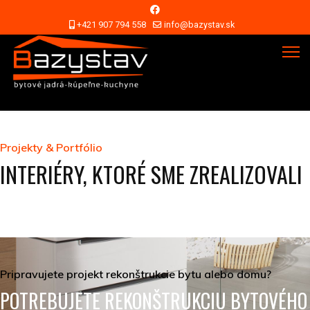
+421 907 794 558
info@bazystav.sk
Projekty & Portfólio
INTERIÉRY, KTORÉ SME ZREALIZOVALI
Pripravujete projekt rekonštrukcie bytu alebo domu?
POTREBUJETE REKONŠTRUKCIU BYTOVÉHO