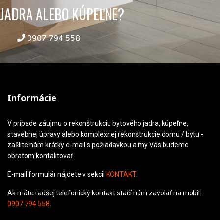
JADRA ALEBO KÚPEĽNE?
0907 794 558
Informácie
V prípade záujmu o rekonštrukciu bytového jadra, kúpeľne,
stavebnej úpravy alebo komplexnej rekonštrukcie domu / bytu -
zašlite nám krátky e-mail s požiadavkou a my Vás budeme
obratom kontaktovať.
E-mail formulár nájdete v sekcii
KONTAKT
.
Ak máte radšej telefonický kontakt stačí nám zavolať na mobil:
0907 794 558
.