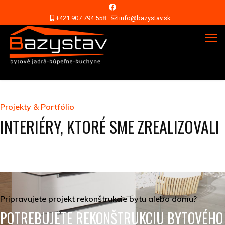
+421 907 794 558
info@bazystav.sk
Projekty & Portfólio
INTERIÉRY, KTORÉ SME ZREALIZOVALI
Pripravujete projekt rekonštrukcie bytu alebo domu?
POTREBUJETE REKONŠTRUKCIU BYTOVÉHO