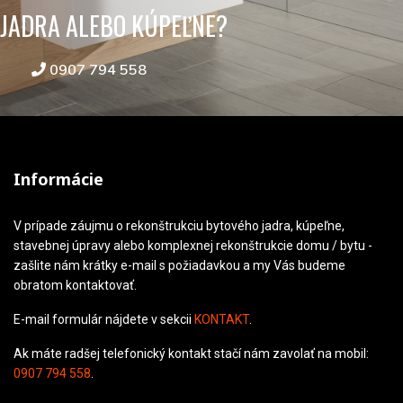
JADRA ALEBO KÚPEĽNE?
0907 794 558
Informácie
V prípade záujmu o rekonštrukciu bytového jadra, kúpeľne,
stavebnej úpravy alebo komplexnej rekonštrukcie domu / bytu -
zašlite nám krátky e-mail s požiadavkou a my Vás budeme
obratom kontaktovať.
E-mail formulár nájdete v sekcii
KONTAKT
.
Ak máte radšej telefonický kontakt stačí nám zavolať na mobil:
0907 794 558
.