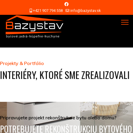
+421 907 794 558
info@bazystav.sk
Projekty & Portfólio
INTERIÉRY, KTORÉ SME ZREALIZOVALI
Pripravujete projekt rekonštrukcie bytu alebo domu?
POTREBUJETE REKONŠTRUKCIU BYTOVÉHO