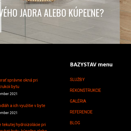
VÉHO JADRA ALEBO KÚPEĽNE?
BAZYSTAV menu
SLUŽBY
rať správne okná pri
rukcii bytu
REKONŠTRUKCIE
ember 2021
GALÉRIA
dláh a ich využitie v byte
REFERENCIE
ember 2021
BLOG
e tekutej hydroizolácie pri