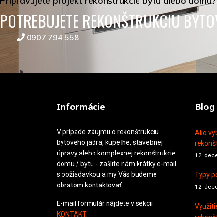
Pripravujete projekt rekonštrukcie bytu alebo domu?
POTREBUJETE REKONŠTRUKCIU BYTO
0907 794 558
Informácie
Blog
V prípade záujmu o rekonštrukciu
Ako vyb
bytového jadra, kúpeľne, stavebnej
rekonšt
úpravy alebo komplexnej rekonštrukcie
12. dec
domu / bytu - zašlite nám krátky e-mail
s požiadavkou a my Vás budeme
Typy po
obratom kontaktovať.
12. dec
E-mail formulár nájdete v sekcii
Využiti
KONTAKT
.