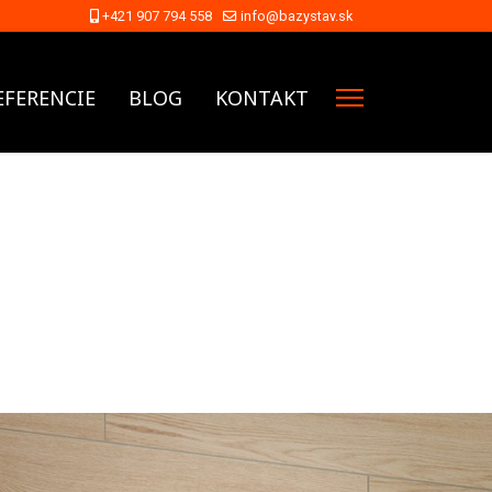
+421 907 794 558
info@bazystav.sk
EFERENCIE
BLOG
KONTAKT