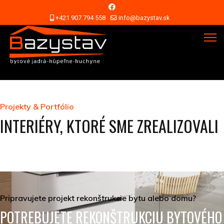
+421 907 794 558
info@bazystav.sk
Projekty & Portfólio
INTERIÉRY, KTORÉ SME ZREALIZOVALI
Pripravujete projekt rekonštrukcie bytu alebo domu?
POTREBUJETE REKONŠTRUKCIU BYTOVÉHO