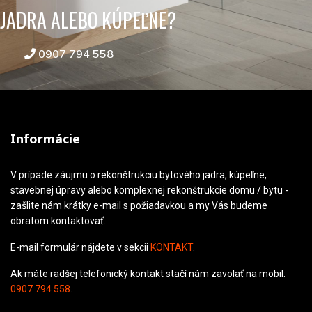
JADRA ALEBO KÚPEĽNE?
0907 794 558
Informácie
V prípade záujmu o rekonštrukciu bytového jadra, kúpeľne,
stavebnej úpravy alebo komplexnej rekonštrukcie domu / bytu -
zašlite nám krátky e-mail s požiadavkou a my Vás budeme
obratom kontaktovať.
E-mail formulár nájdete v sekcii
KONTAKT
.
Ak máte radšej telefonický kontakt stačí nám zavolať na mobil:
0907 794 558
.