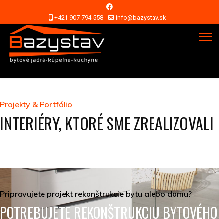
+421 907 794 558
info@bazystav.sk
Projekty & Portfólio
INTERIÉRY, KTORÉ SME ZREALIZOVALI
Pripravujete projekt rekonštrukcie bytu alebo domu?
POTREBUJETE REKONŠTRUKCIU BYTOVÉHO