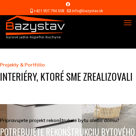
+421 907 794 558
info@bazystav.sk
Projekty & Portfólio
INTERIÉRY, KTORÉ SME ZREALIZOVALI
Pripravujete projekt rekonštrukcie bytu alebo domu?
POTREBUJETE REKONŠTRUKCIU BYTOVÉHO