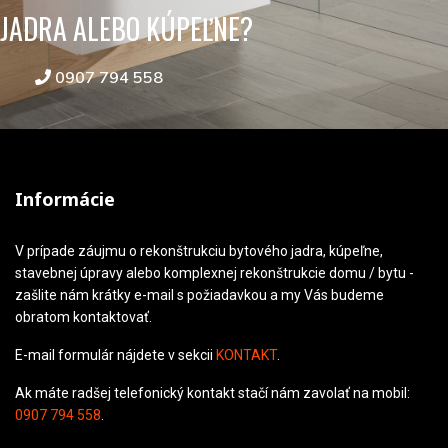
JADRA ALEBO KÚPEĽNE?
0907 794 558
Informácie
V prípade záujmu o rekonštrukciu bytového jadra, kúpeľne,
stavebnej úpravy alebo komplexnej rekonštrukcie domu / bytu -
zašlite nám krátky e-mail s požiadavkou a my Vás budeme
obratom kontaktovať.
E-mail formulár nájdete v sekcii
KONTAKT
.
Ak máte radšej telefonický kontakt stačí nám zavolať na mobil:
0907 794 558
.