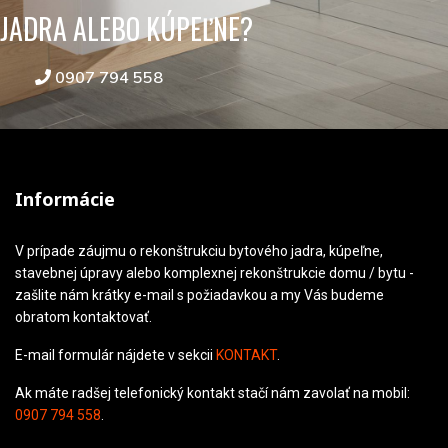
JADRA ALEBO KÚPEĽNE?
0907 794 558
Informácie
V prípade záujmu o rekonštrukciu bytového jadra, kúpeľne,
stavebnej úpravy alebo komplexnej rekonštrukcie domu / bytu -
zašlite nám krátky e-mail s požiadavkou a my Vás budeme
obratom kontaktovať.
E-mail formulár nájdete v sekcii
KONTAKT
.
Ak máte radšej telefonický kontakt stačí nám zavolať na mobil:
0907 794 558
.