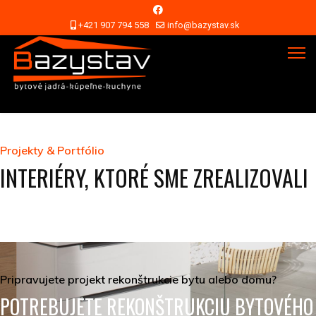
+421 907 794 558
info@bazystav.sk
Projekty & Portfólio
INTERIÉRY, KTORÉ SME ZREALIZOVALI
Pripravujete projekt rekonštrukcie bytu alebo domu?
POTREBUJETE REKONŠTRUKCIU BYTOVÉHO