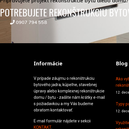
Pripravujete projekt rekonštrukcie bytu alebo domu?
POTREBUJETE REKONŠTRUKCIU BYTO
0907 794 558
Informácie
Blog
V prípade záujmu o rekonštrukciu
Ako vyb
bytového jadra, kúpeľne, stavebnej
rekonšt
úpravy alebo komplexnej rekonštrukcie
12. dec
domu / bytu - zašlite nám krátky e-mail
s požiadavkou a my Vás budeme
Typy po
obratom kontaktovať.
12. dec
E-mail formulár nájdete v sekcii
Využiti
KONTAKT
.