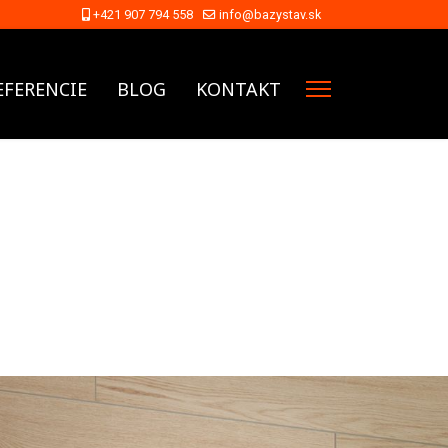
+421 907 794 558
info@bazystav.sk
EFERENCIE
BLOG
KONTAKT