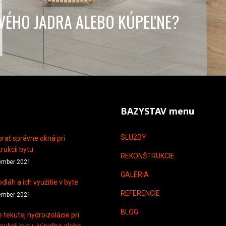
VÉHO JADRA ALEBO KÚPEĽNE?
BAZYSTAV menu
SLUŽBY
rať správne okná pri
rukcii bytu
REKONŠTRUKCIE
ember 2021
GALÉRIA
dláh a ich využitie v byte
REFERENCIE
ember 2021
BLOG
e tekutej hydroizolácie pri