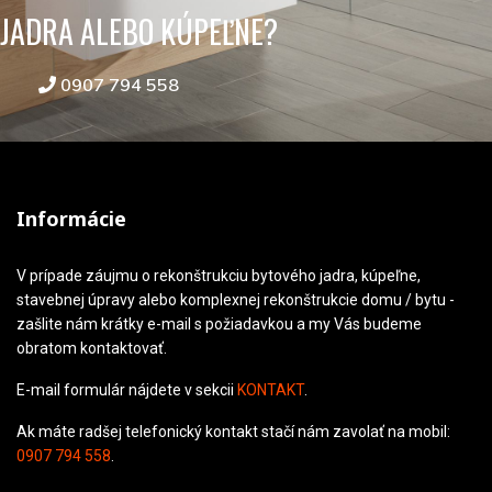
JADRA ALEBO KÚPEĽNE?
0907 794 558
Informácie
V prípade záujmu o rekonštrukciu bytového jadra, kúpeľne,
stavebnej úpravy alebo komplexnej rekonštrukcie domu / bytu -
zašlite nám krátky e-mail s požiadavkou a my Vás budeme
obratom kontaktovať.
E-mail formulár nájdete v sekcii
KONTAKT
.
Ak máte radšej telefonický kontakt stačí nám zavolať na mobil:
0907 794 558
.