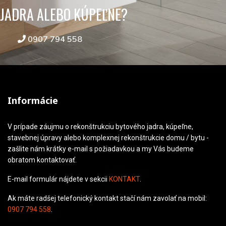
JADRA ALEBO KÚPEĽNE?
0907 794 558
Informácie
V prípade záujmu o rekonštrukciu bytového jadra, kúpeľne,
stavebnej úpravy alebo komplexnej rekonštrukcie domu / bytu -
zašlite nám krátky e-mail s požiadavkou a my Vás budeme
obratom kontaktovať.
E-mail formulár nájdete v sekcii
KONTAKT
.
Ak máte radšej telefonický kontakt stačí nám zavolať na mobil:
0907 794 558
.