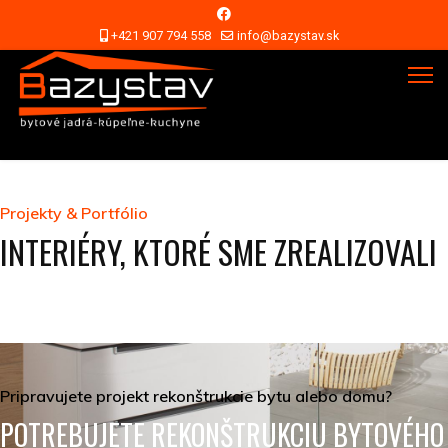
+421 907 794 558
info@bazystav.sk
Projekty & Portfólio
INTERIÉRY, KTORÉ SME ZREALIZOVALI
Pripravujete projekt rekonštrukcie bytu alebo domu?
POTREBUJETE REKONŠTRUKCIU BYTOVÉHO