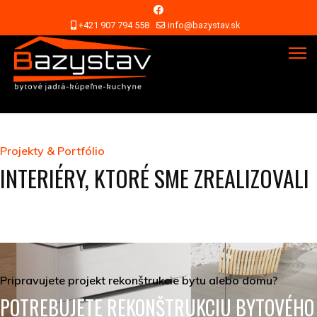
+421 907 794 558
info@bazystav.sk
Projekty & Portfólio
INTERIÉRY, KTORÉ SME ZREALIZOVALI
Pripravujete projekt rekonštrukcie bytu alebo domu?
POTREBUJETE REKONŠTRUKCIU BYTOVÉHO