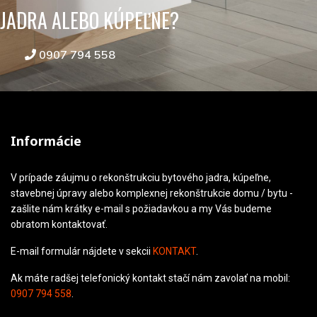
JADRA ALEBO KÚPEĽNE?
0907 794 558
Informácie
V prípade záujmu o rekonštrukciu bytového jadra, kúpeľne,
stavebnej úpravy alebo komplexnej rekonštrukcie domu / bytu -
zašlite nám krátky e-mail s požiadavkou a my Vás budeme
obratom kontaktovať.
E-mail formulár nájdete v sekcii
KONTAKT
.
Ak máte radšej telefonický kontakt stačí nám zavolať na mobil:
0907 794 558
.