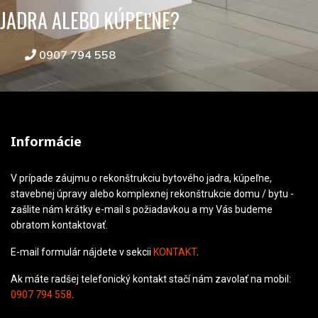
JADRA ALEBO KÚPEĽNE?
0907 794 558
Informácie
V prípade záujmu o rekonštrukciu bytového jadra, kúpeľne,
stavebnej úpravy alebo komplexnej rekonštrukcie domu / bytu -
zašlite nám krátky e-mail s požiadavkou a my Vás budeme
obratom kontaktovať.
E-mail formulár nájdete v sekcii
KONTAKT
.
Ak máte radšej telefonický kontakt stačí nám zavolať na mobil:
0907 794 558
.