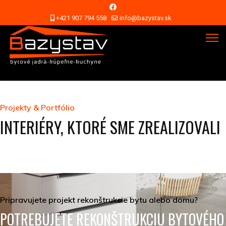
+421 907 794 558
info@bazystav.sk
Projekty & Portfólio
INTERIÉRY, KTORÉ SME ZREALIZOVALI
Pripravujete projekt rekonštrukcie bytu alebo domu?
POTREBUJETE REKONŠTRUKCIU BYTOVÉHO