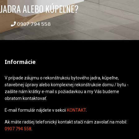
JADRA ALEBO KÚPEĽNE?
0907 794 558
Informácie
V prípade záujmu o rekonštrukciu bytového jadra, kúpeľne,
stavebnej úpravy alebo komplexnej rekonštrukcie domu / bytu -
zašlite nám krátky e-mail s požiadavkou a my Vás budeme
obratom kontaktovať.
E-mail formulár nájdete v sekcii
KONTAKT
.
Ak máte radšej telefonický kontakt stačí nám zavolať na mobil:
0907 794 558
.