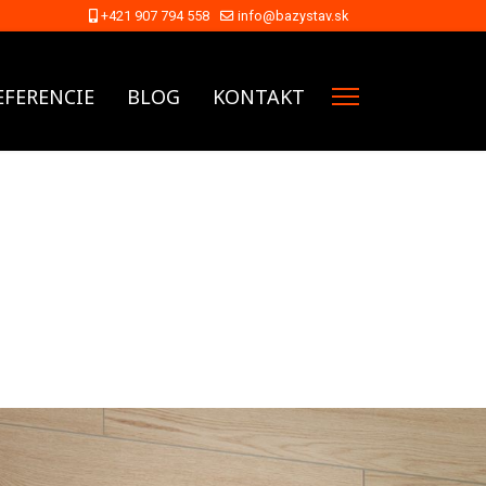
+421 907 794 558
info@bazystav.sk
EFERENCIE
BLOG
KONTAKT