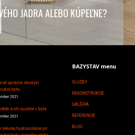
VÉHO JADRA ALEBO KÚPEĽNE?
BAZYSTAV menu
SLUŽBY
rať správne okná pri
rukcii bytu
REKONŠTRUKCIE
ember 2021
GALÉRIA
dláh a ich využitie v byte
REFERENCIE
ember 2021
BLOG
e tekutej hydroizolácie pri