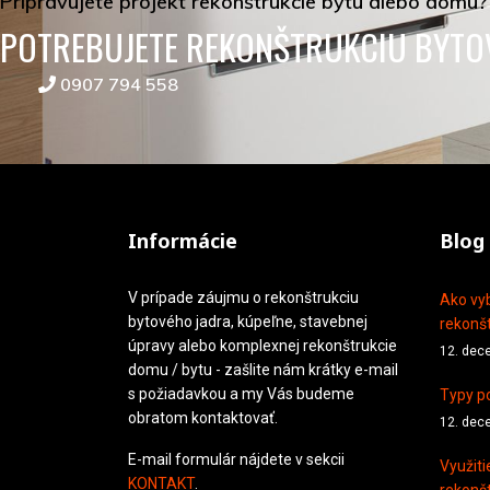
Pripravujete projekt rekonštrukcie bytu alebo domu?
POTREBUJETE REKONŠTRUKCIU BYTO
0907 794 558
Informácie
Blog
V prípade záujmu o rekonštrukciu
Ako vyb
bytového jadra, kúpeľne, stavebnej
rekonšt
úpravy alebo komplexnej rekonštrukcie
12. dec
domu / bytu - zašlite nám krátky e-mail
s požiadavkou a my Vás budeme
Typy po
obratom kontaktovať.
12. dec
E-mail formulár nájdete v sekcii
Využiti
KONTAKT
.