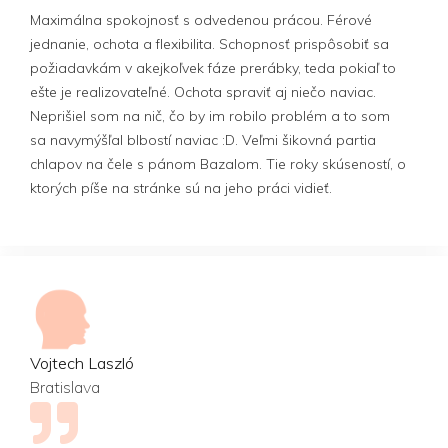
Maximálna spokojnosť s odvedenou prácou. Férové
jednanie, ochota a flexibilita. Schopnosť prispôsobiť sa
požiadavkám v akejkoľvek fáze prerábky, teda pokiaľ to
ešte je realizovateľné. Ochota spraviť aj niečo naviac.
Neprišiel som na nič, čo by im robilo problém a to som
sa navymýšľal blbostí naviac :D. Veľmi šikovná partia
chlapov na čele s pánom Bazalom. Tie roky skúseností, o
ktorých píše na stránke sú na jeho práci vidieť.
Vojtech Laszló
Bratislava