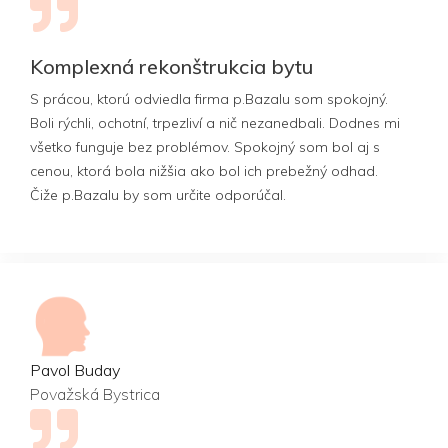
Komplexná rekonštrukcia bytu
S prácou, ktorú odviedla firma p.Bazalu som spokojný.
Boli rýchli, ochotní, trpezliví a nič nezanedbali. Dodnes mi
všetko funguje bez problémov. Spokojný som bol aj s
cenou, ktorá bola nižšia ako bol ich prebežný odhad.
Čiže p.Bazalu by som určite odporúčal.
Pavol Buday
Považská Bystrica