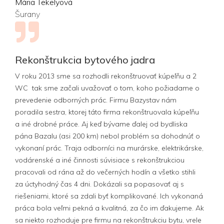
Mária Tekelyová
Šurany
Rekonštrukcia bytového jadra
V roku 2013 sme sa rozhodli rekonštruovať kúpeľňu a 2
WC tak sme začali uvažovať o tom, koho požiadame o
prevedenie odborných prác. Firmu Bazystav nám
poradila sestra, ktorej táto firma rekonštruovala kúpeľňu
a iné drobné práce. Aj keď bývame ďalej od bydliska
pána Bazalu (asi 200 km) nebol problém sa dohodnúť o
vykonaní prác. Traja odborníci na murárske, elektrikárske,
vodárenské a iné činnosti súvisiace s rekonštrukciou
pracovali od rána až do večerných hodín a všetko stihli
za úctyhodný čas 4 dni. Dokázali sa popasovať aj s
riešeniami, ktoré sa zdali byť komplikované. Ich vykonaná
práca bola veľmi pekná a kvalitná, za čo im ďakujeme. Ak
sa niekto rozhoduje pre firmu na rekonštrukciu bytu, vrele