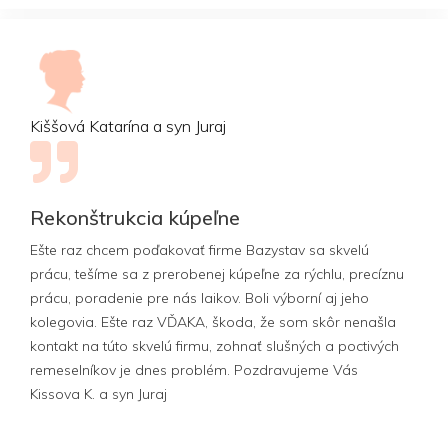
Kiššová Katarína a syn Juraj
Rekonštrukcia kúpeľne
Ešte raz chcem poďakovať firme Bazystav sa skvelú
prácu, tešíme sa z prerobenej kúpeľne za rýchlu, precíznu
prácu, poradenie pre nás laikov. Boli výborní aj jeho
kolegovia. Ešte raz VĎAKA, škoda, že som skôr nenašla
kontakt na túto skvelú firmu, zohnať slušných a poctivých
remeselníkov je dnes problém. Pozdravujeme Vás
Kissova K. a syn Juraj