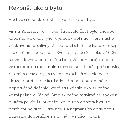
Rekonštrukcia bytu
Pochvala a spokojnosť s rekonštrukciou bytu
Firma Bazystav nám rekonštruovala časť bytu: chodba,
kúpeľňa, wc a kuchyňa. Výsledok bol nad mieru nášho
očakávania pozitívny. Všetko prebehlo hladko a k našej
maximálnej spokojnosti. Kvalita je aj po 2,5 roku v 100%
stave. Hlavnou prednosťou bolo, že komunikácia bola
veľmi dobrá a maximálna ochota splniť naše požiadavky,
aj keď boli niekedy iba v náznakoch. Práve vtedy sa
ukázala profesionalita, kedy nám bolo poradené a
doporučené riešenie, ktoré sa ukázalo ako skutočne
veľmi pekné a účelné. Sme skutočne maximálne spokojní
a určite pri ďalšej rekonštrukcii alebo obnove bytu sa
obrátime na firmu Bazystav. Be najmenších obáv firmu
Bazystav doporučujeme aj iným v našom okolí.