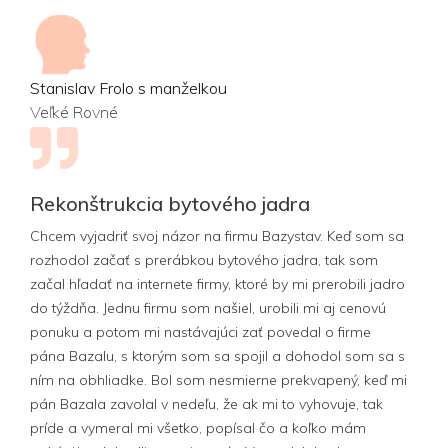
Stanislav Frolo s manželkou
Veľké Rovné
Rekonštrukcia bytového jadra
Chcem vyjadriť svoj názor na firmu Bazystav. Keď som sa
rozhodol začať s prerábkou bytového jadra, tak som
začal hľadať na internete firmy, ktoré by mi prerobili jadro
do týždňa. Jednu firmu som našiel, urobili mi aj cenovú
ponuku a potom mi nastávajúci zať povedal o firme
pána Bazalu, s ktorým som sa spojil a dohodol som sa s
ním na obhliadke. Bol som nesmierne prekvapený, keď mi
pán Bazala zavolal v nedeľu, že ak mi to vyhovuje, tak
príde a vymeral mi všetko, popísal čo a koľko mám