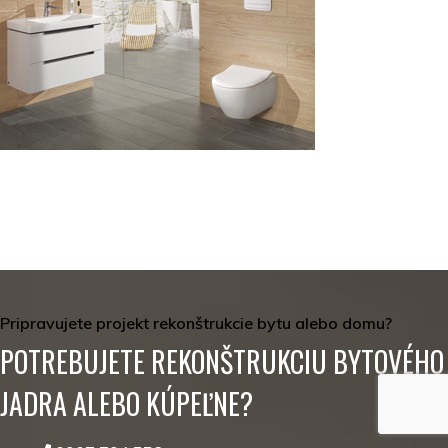
Pripravujete projekt rekonštrukcie bytu alebo domu?
POTREBUJETE REKONŠTRUKCIU BYTOVÉHO
JADRA ALEBO KÚPEĽNE?