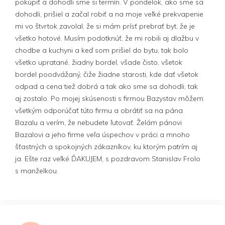
pokúpiť a dohodli sme si termín. V pondelok, ako sme sa
dohodli, prišiel a začal robiť a na moje veľké prekvapenie
mi vo štvrtok zavolal, že si mám prísť prebrať byt, že je
všetko hotové. Musím podotknúť, že mi robili aj dlažbu v
chodbe a kuchyni a keď som prišiel do bytu, tak bolo
všetko upratané, žiadny bordel, všade čisto, všetok
bordel poodvážaný, čiže žiadne starosti, kde dať všetok
odpad a cena tiež dobrá a tak ako sme sa dohodli, tak
aj zostalo. Po mojej skúsenosti s firmou Bazystav môžem
všetkým odporúčať túto firmu a obrátiť sa na pána
Bazalu a verím, že nebudete ľutovať. Želám pánovi
Bazalovi a jeho firme veľa úspechov v práci a mnoho
šťastných a spokojných zákazníkov, ku ktorým patrím aj
ja. Ešte raz veľké ĎAKUJEM, s pozdravom Stanislav Frolo
s manželkou.