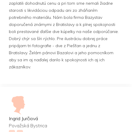
zaplatili dohodnutú cenu a pri tom sme nemali žiadne
starosti s likvidáciou odpadu ani zo zháňaním
potrebného materiálu. Nám bola firma Bazystav
doporučená známymi z Bratislavy a k plnej spokojnosti
boli prestavané ďalšie dve kúpelky na naše odporúčanie.
Dobrý chýr sa šíri rýchlo. Pre ilustráciu dobrej práce
pripájam tri fotografie - dve z Piešťan a jednu z
Bratislavy. Želám pánovi Bazalovi a jeho pomocníkom
aby sa im aj naďalej darilo k spokojnosti ich aj ich
zákazníkov.
Ingrid Jurčiová
Považská Bystrica