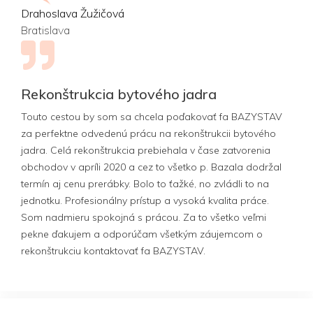
Drahoslava Žužičová
Bratislava
Rekonštrukcia bytového jadra
Touto cestou by som sa chcela poďakovať fa BAZYSTAV
za perfektne odvedenú prácu na rekonštrukcii bytového
jadra. Celá rekonštrukcia prebiehala v čase zatvorenia
obchodov v apríli 2020 a cez to všetko p. Bazala dodržal
termín aj cenu prerábky. Bolo to ťažké, no zvládli to na
jednotku. Profesionálny prístup a vysoká kvalita práce.
Som nadmieru spokojná s prácou. Za to všetko veľmi
pekne ďakujem a odporúčam všetkým záujemcom o
rekonštrukciu kontaktovať fa BAZYSTAV.