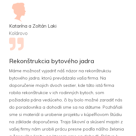
Katarína a Zoltán Laki
Kolárovo
Rekonštrukcia bytového jadra
Máme možnosť vyjadriť náš názor na rekonštrukciu
bytového jadra, ktorú prevádzala vaša firma. Na
doporučenie mojich dvoch sestier, kde táto istá firma
robila rekonštrukcie v ich rodinných bytoch, som
požiadala pána vedúceho, či by bolo možné zaradiť nás
do poradovníka a dohodli sme sa na dátume. Pozháňali
sme si materiál a urobenie projektu v kúpeľňovom štúdiu
na základe doporučenia. Traja šikovní a skúsení majstri z
vašej firmy nám urobili prácu presne podľa nášho želania