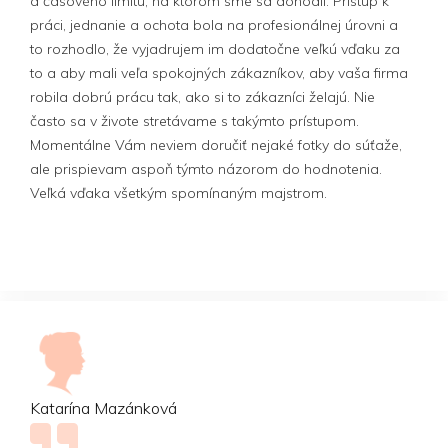
a časového limitu, na ktorom sme sa dohodli. Prístup k
práci, jednanie a ochota bola na profesionálnej úrovni a
to rozhodlo, že vyjadrujem im dodatočne veľkú vďaku za
to a aby mali veľa spokojných zákazníkov, aby vaša firma
robila dobrú prácu tak, ako si to zákazníci želajú. Nie
často sa v živote stretávame s takýmto prístupom.
Momentálne Vám neviem doručiť nejaké fotky do súťaže,
ale prispievam aspoň týmto názorom do hodnotenia.
Veľká vďaka všetkým spomínaným majstrom.
Katarína Mazánková