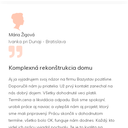
Mária Žigová
Ivanka pri Dunaji - Bratislava
Komplexná rekonštrukcia domu
Aj ja vyjadrujem svoj názor na firmu Bazystav pozitívne.
Doporučili nám ju priatelia. Už prvý kontakt zanechal na
nás dobrý dojem. Všetky dohodnuté veci platili.
Termín,cena a likvidácia odpadu. Boli sme spokojní,
urobili práce aj naviac a vylepšili nám aj projekt, ktorý
sme mali pripravený. Prácu skončili v dohodnutom
termíne, všetko bolo OK, funguje nám dodnes. Každý, kto
videl ich prácu vyjadril pochvalu, že je to kvalita na