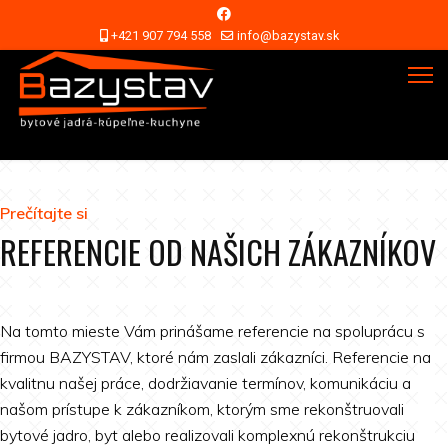
+421 907 794 558
info@bazystav.sk
Prečítajte si
REFERENCIE OD NAŠICH ZÁKAZNÍKOV
Na tomto mieste Vám prinášame referencie na spoluprácu s
firmou BAZYSTAV, ktoré nám zaslali zákazníci. Referencie na
kvalitnu našej práce, dodržiavanie termínov, komunikáciu a
našom prístupe k zákazníkom, ktorým sme rekonštruovali
bytové jadro, byt alebo realizovali komplexnú rekonštrukciu