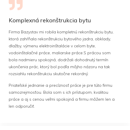
Komplexná rekonštrukcia bytu
Firma Bazystav mi robila kompletnú rekonštrukciu bytu,
ktorá zahŕňala rekonštrukciu bytového jadra, obklady,
dlažby, výmenu elektroinštalácie v celom byte,
vodoinštalačné práce, maliarske práce.S prácou som
bola nadmieru spokojná, dodržali dohodnutý termín
ukončenia prác, ktorý bol podľa môjho názoru na tak
rozsiahlu rekonštrukciu skutočne rekordný.
Priateľské jednanie a precíznosť práce je pre túto firmu
samozrejmosťou. Bola som s ich prístupom, kvalitou
práce a aj s cenou veľmi spokojná a firmu môžem len a
len odporučiť.