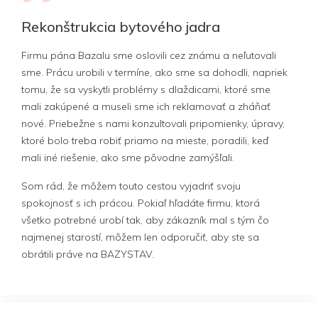
Rekonštrukcia bytového jadra
Firmu pána Bazalu sme oslovili cez známu a neľutovali
sme. Prácu urobili v termíne, ako sme sa dohodli, napriek
tomu, že sa vyskytli problémy s dlaždicami, ktoré sme
mali zakúpené a museli sme ich reklamovať a zháňať
nové. Priebežne s nami konzultovali pripomienky, úpravy,
ktoré bolo treba robiť priamo na mieste, poradili, keď
mali iné riešenie, ako sme pôvodne zamýšľali.
Som rád, že môžem touto cestou vyjadriť svoju
spokojnosť s ich prácou. Pokiaľ hľadáte firmu, ktorá
všetko potrebné urobí tak, aby zákazník mal s tým čo
najmenej starostí, môžem len odporučiť, aby ste sa
obrátili práve na BAZYSTAV.