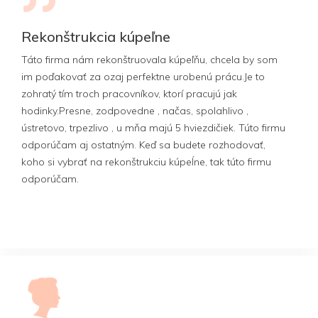
Rekonštrukcia kúpeľne
Táto firma nám rekonštruovala kúpeľňu, chcela by som
im poďakovať za ozaj perfektne urobenú prácu.Je to
zohratý tím troch pracovníkov, ktorí pracujú jak
hodinky.Presne, zodpovedne , načas, spolahlivo ,
ústretovo, trpezlivo , u mňa majú 5 hviezdičiek. Túto firmu
odporúčam aj ostatným. Keď sa budete rozhodovať,
koho si vybrať na rekonštrukciu kúpeĺne, tak túto firmu
odporúčam.