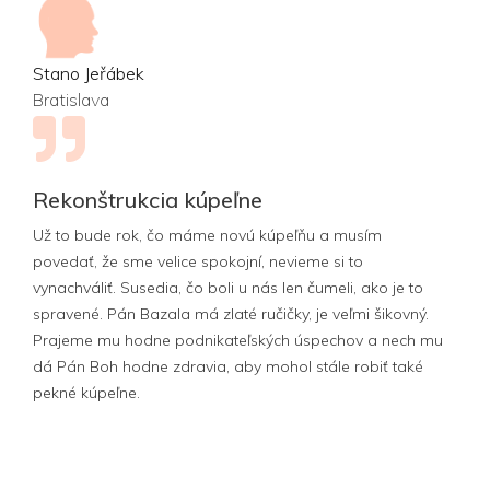
Stano Jeřábek
Bratislava
Rekonštrukcia kúpeľne
Už to bude rok, čo máme novú kúpeľňu a musím
povedať, že sme velice spokojní, nevieme si to
vynachváliť. Susedia, čo boli u nás len čumeli, ako je to
spravené. Pán Bazala má zlaté ručičky, je veľmi šikovný.
Prajeme mu hodne podnikateľských úspechov a nech mu
dá Pán Boh hodne zdravia, aby mohol stále robiť také
pekné kúpeľne.