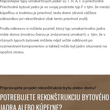
Najčastejšie typy umakartových jadier sú T, H, A, F a priechodné.
Priechodné bytové jadro je vo svojej podstate typ F s tým, že medzi
kúpeľňou a toaletou je priechod, teda dvere (drvivá väčšina
zákazníkov pri rekonštrukcii však tento priechod zruší).
Podľa nákresov si môžete pozrieť, ktorý typ umakartového jadra
máte doma (modrou čiarou je znázornený umakart), s tým, že v
rôznych typoch bytoviek môžete nájsť určité odlišnosti pri
rozmiestnení komponentov a taktiež môže byť jadro situované na
opačnú stranu.
Pripravujete projekt rekonštrukcie bytu alebo domu?
POTREBUJETE REKONŠTRUKCIU BYTOVÉHO
JADRA ALEBO KÚPEĽNE?