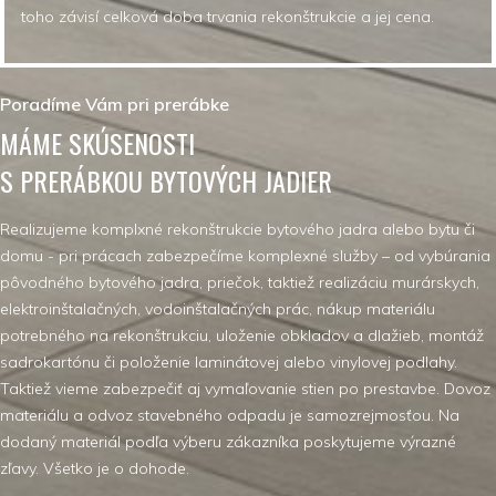
toho závisí celková doba trvania rekonštrukcie a jej cena.
Poradíme Vám pri prerábke
MÁME SKÚSENOSTI
S PRERÁBKOU BYTOVÝCH JADIER
Realizujeme komplxné rekonštrukcie bytového jadra alebo bytu či
domu - pri prácach zabezpečíme komplexné služby – od vybúrania
pôvodného bytového jadra, priečok, taktiež realizáciu murárskych,
elektroinštalačných, vodoinštalačných prác, nákup materiálu
potrebného na rekonštrukciu, uloženie obkladov a dlažieb, montáž
sadrokartónu či položenie laminátovej alebo vinylovej podlahy.
Taktiež vieme zabezpečiť aj vymaľovanie stien po prestavbe. Dovoz
materiálu a odvoz stavebného odpadu je samozrejmosťou. Na
dodaný materiál podľa výberu zákazníka poskytujeme výrazné
zľavy. Všetko je o dohode.