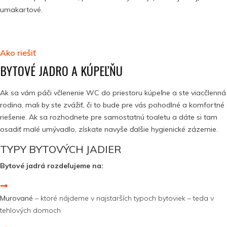
umakartové.
Ako riešiť
BYTOVÉ JADRO A KÚPEĽŇU
Ak sa vám páči včlenenie WC do priestoru kúpeľne a ste viacčlenná
rodina, mali by ste zvážiť, či to bude pre vás pohodlné a komfortné
riešenie. Ak sa rozhodnete pre samostatnú toaletu a dáte si tam
osadiť malé umývadlo, získate navyše ďalšie hygienické zázemie.
TYPY BYTOVÝCH JADIER
Bytové jadrá rozdeľujeme na:
Murované
– ktoré nájdeme v najstarších typoch bytoviek – teda v
tehlových domoch