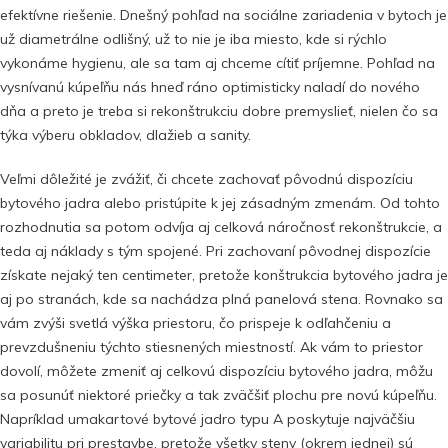
efektívne riešenie. Dnešný pohľad na sociálne zariadenia v bytoch je
už diametrálne odlišný, už to nie je iba miesto, kde si rýchlo
vykonáme hygienu, ale sa tam aj chceme cítiť príjemne. Pohľad na
vysnívanú kúpeľňu nás hneď ráno optimisticky naladí do nového
dňa a preto je treba si rekonštrukciu dobre premyslieť, nielen čo sa
týka výberu obkladov, dlažieb a sanity.
Veľmi dôležité je zvážiť, či chcete zachovať pôvodnú dispozíciu
bytového jadra alebo pristúpite k jej zásadným zmenám. Od tohto
rozhodnutia sa potom odvíja aj celková náročnosť rekonštrukcie, a
teda aj náklady s tým spojené. Pri zachovaní pôvodnej dispozície
získate nejaký ten centimeter, pretože konštrukcia bytového jadra je
aj po stranách, kde sa nachádza plná panelová stena. Rovnako sa
vám zvýši svetlá výška priestoru, čo prispeje k odľahčeniu a
prevzdušneniu týchto stiesnených miestností. Ak vám to priestor
dovolí, môžete zmeniť aj celkovú dispozíciu bytového jadra, môžu
sa posunúť niektoré priečky a tak zväčšiť plochu pre novú kúpeľňu.
Napríklad umakartové bytové jadro typu A poskytuje najväčšiu
variabilitu pri prestavbe, pretože všetky steny (okrem jednej) sú