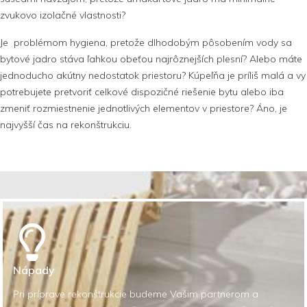
zvukovo izolačné vlastnosti?
Je problémom hygiena, pretože dlhodobým pôsobením vody sa
bytové jadro stáva ľahkou obeťou najrôznejších plesní? Alebo máte
jednoducho akútny nedostatok priestoru? Kúpeľňa je príliš malá a vy
potrebujete pretvoriť celkové dispozičné riešenie bytu alebo iba
zmeniť rozmiestnenie jednotlivých elementov v priestore? Áno, je
najvyšší čas na rekonštrukciu.
Nápady
Pri príprave rekonštrukcie budeme Vašim partnerom a