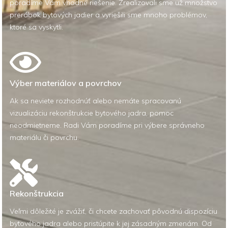
poradíme Vám vhodné riešenie. Zrealizovali sme už množstvo
prerábok bytových jadier a vyriešili sme mnoho problémov,
ktoré sa vyskytli.
Výber materiálov a povrchov
Ak sa neviete rozhodnúť alebo nemáte spracovanú
vizualizáciu rekonštrukcie bytového jadra, pomoc
neodmietneme. Radi Vám poradíme pri výbere správneho
materiálu či povrchu.
Rekonštrukcia
Veľmi dôležité je zvážiť, či chcete zachovať pôvodnú dispozíciu
bytového jadra alebo pristúpite k jej zásadným zmenám. Od