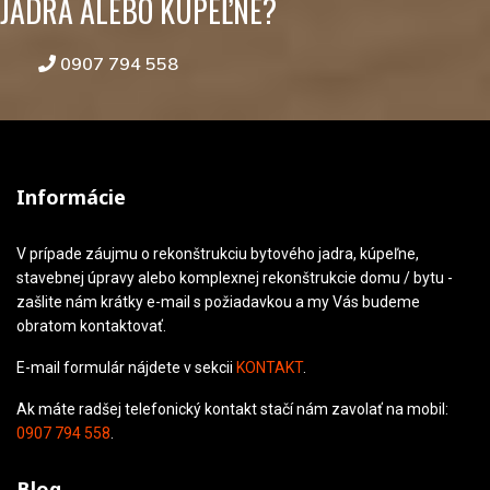
JADRA ALEBO KÚPEĽNE?
0907 794 558
Informácie
V prípade záujmu o rekonštrukciu bytového jadra, kúpeľne,
stavebnej úpravy alebo komplexnej rekonštrukcie domu / bytu -
zašlite nám krátky e-mail s požiadavkou a my Vás budeme
obratom kontaktovať.
E-mail formulár nájdete v sekcii
KONTAKT
.
Ak máte radšej telefonický kontakt stačí nám zavolať na mobil:
0907 794 558
.
Blog