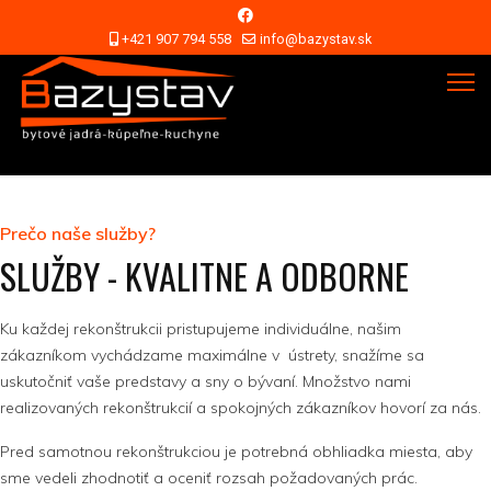
+421 907 794 558
info@bazystav.sk
Prečo naše služby?
SLUŽBY - KVALITNE A ODBORNE
Ku každej rekonštrukcii pristupujeme individuálne, našim
zákazníkom vychádzame maximálne v ústrety, snažíme sa
uskutočniť vaše predstavy a sny o bývaní. Množstvo nami
realizovaných rekonštrukcií a spokojných zákazníkov hovorí za nás.
Pred samotnou rekonštrukciou je potrebná obhliadka miesta, aby
sme vedeli zhodnotiť a oceniť rozsah požadovaných prác.