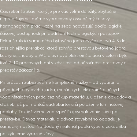
Čas rekonštrukcie, ktorý je pre vás veľmi dôležitý, zbytočne
nepredlžujeme, máme vypracovaný osvedčený časový
harmonogram prác , ktoré na seba nadväzujú podľa logickej
časovej postupnosti pri dodržaní technologických postupov.
Rekonštrukcia samotného bytového jadra zvyčajne trvá 4-5 dní,
rozsiahlejšia prerábka, ktorá zahŕňa prestavbu bytového jadra,
kuchyne, chodby a WC plus nová elektroinštalácia v celom byte,
trvá 7-10 pracovných dní v závislosti od náročnosti prestavby a
predstáv zákazníka.
Pri prácach zabezpečíme komplexné služby – od vybúrania
pôvodného bytového jadra, murárskych, elektroinštalačných,
vodoinštalačných prác, cez nákup materiálu, uloženie obkladov a
dlažieb, až po montáž sadrokartónu či položenie laminátovej
podlahy. Taktiež vieme zabezpečiť aj vymaľovanie stien po
prestavbe. Dovoz materiálu a odvoz stavebného odpadu je
samozrejmosťou. Na dodaný materiál podľa výberu zákazníka
poskytujeme výrazné zľavy.