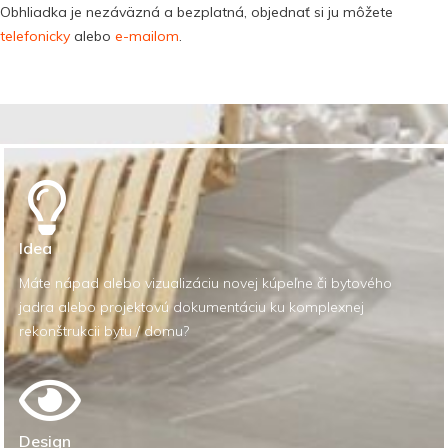
Obhliadka je nezáväzná a bezplatná, objednať si ju môžete
telefonicky
alebo
e-mailom
.
Idea
Máte nápad alebo vizualizáciu novej kúpeľne či bytového
jadra alebo projektovú dokumentáciu ku komplexnej
rekonštrukcii bytu / domu?
Design