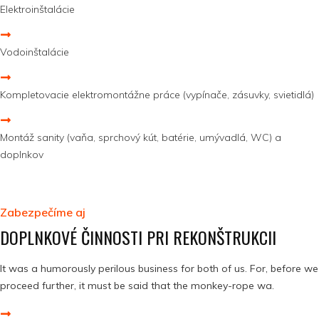
Elektroinštalácie
Vodoinštalácie
Kompletovacie elektromontážne práce (vypínače, zásuvky, svietidlá)
Montáž sanity (vaňa, sprchový kút, batérie, umývadlá, WC) a
doplnkov
Zabezpečíme aj
DOPLNKOVÉ ČINNOSTI PRI REKONŠTRUKCII
It was a humorously perilous business for both of us. For, before we
proceed further, it must be said that the monkey-rope wa.