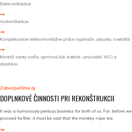
Elektroinštalácie
Vodoinštalácie
Kompletovacie elektromontážne práce (vypínače, zásuvky, svietidlá)
Montáž sanity (vaňa, sprchový kút, batérie, umývadlá, WC) a
doplnkov
Zabezpečíme aj
DOPLNKOVÉ ČINNOSTI PRI REKONŠTRUKCII
It was a humorously perilous business for both of us. For, before we
proceed further, it must be said that the monkey-rope wa.