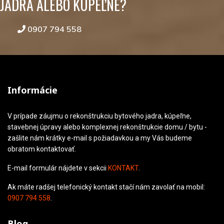
JADRA ALEBO KÚPEĽNE?
0907 794 558
Informácie
V prípade záujmu o rekonštrukciu bytového jadra, kúpeľne,
stavebnej úpravy alebo komplexnej rekonštrukcie domu / bytu -
zašlite nám krátky e-mail s požiadavkou a my Vás budeme
obratom kontaktovať.
E-mail formulár nájdete v sekcii
KONTAKT
.
Ak máte radšej telefonický kontakt stačí nám zavolať na mobil:
0907 794 558
.
Blog