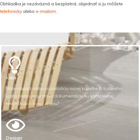
Obhliadka je nezáväzná a bezplatná, objednať si ju môžete
telefonicky
alebo
e-mailom
.
Idea
Máte nápad alebo vizualizáciu novej kúpeľne či bytového
jadra alebo projektovú dokumentáciu ku komplexnej
rekonštrukcii bytu / domu?
Design