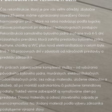
Čas rekonštrukcie, ktorý je pre vás veľmi dôležitý, zbytočne
nepredlžujeme, máme vypracovaný osvedčený časový
harmonogram prác , ktoré na seba nadväzujú podľa logickej
časovej postupnosti pri dodržaní technologických postupov.
Rekonštrukcia samotného bytového jadra zvyčajne trvá 4-5 dní,
rozsiahlejšia prerábka, ktorá zahŕňa prestavbu bytového jadra,
kuchyne, chodby a WC plus nová elektroinštalácia v celom byte,
trvá 7-10 pracovných dní v závislosti od náročnosti prestavby a
predstáv zákazníka.
Pri prácach zabezpečíme komplexné služby – od vybúrania
pôvodného bytového jadra, murárskych, elektroinštalačných,
vodoinštalačných prác, cez nákup materiálu, uloženie obkladov a
dlažieb, až po montáž sadrokartónu či položenie laminátovej
podlahy. Taktiež vieme zabezpečiť aj vymaľovanie stien po
prestavbe. Dovoz materiálu a odvoz stavebného odpadu je
samozrejmosťou. Na dodaný materiál podľa výberu zákazníka
poskytujeme výrazné zľavy.