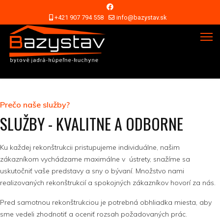
+421 907 794 558
info@bazystav.sk
Prečo naše služby?
SLUŽBY - KVALITNE A ODBORNE
Ku každej rekonštrukcii pristupujeme individuálne, našim
zákazníkom vychádzame maximálne v ústrety, snažíme sa
uskutočniť vaše predstavy a sny o bývaní. Množstvo nami
realizovaných rekonštrukcií a spokojných zákazníkov hovorí za nás.
Pred samotnou rekonštrukciou je potrebná obhliadka miesta, aby
sme vedeli zhodnotiť a oceniť rozsah požadovaných prác.