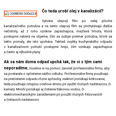
Čo teda urobí olej v kanalizác
ií?
Vytvára olejový film po celej ploche
kanalizačného potrubia a na tento olejový film sa prichytávajú ďalšie
nečistoty, až z toho vznikne zapáchajúca, mazľavá hmota, ktorá
postupne naberá na objeme, čím sa zužuje priemer potrubia, ktoré sa
takto pomaly, ale isto upcháva. Taktiež zvyšky kuchynského odpadu
v kanalizačnom potrubí postupne hnijú, čím vznikajú zapáchajúce
a často aj výbušné plyny.
Ak sa nám doma odpad upchá tak, že si s tým sami
neporadíme
,
musíme si na pomoc zavolať profesionálnu firmu, aby
sa postarala o vyčistenie nášho odtoku
.
Profesionálne firmy používajú
na prečistenie odpadu rôzne spôsoby, niektorí ponúkajú krtkovanie,
teda používajú rotujúcu oceľovú strunu pri využití rôznych nadstavcov, či
kamery. Mnohí ponúkajú aj čistenie tlakovou vodou, či
elektromechanickými zariadeniami pri použití rôznych frézovacích
a čistiacich nadstavcov.