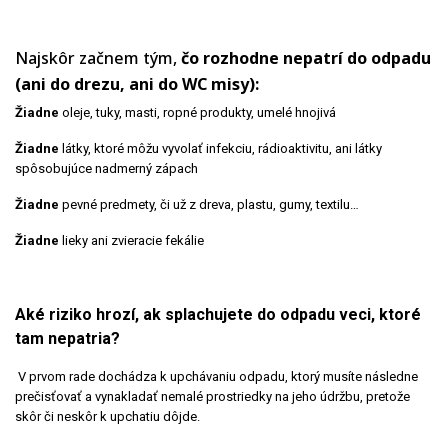
Najskôr začnem tým,
čo rozhodne nepatrí do odpadu
(ani do drezu, ani do WC misy):
Žiadne
oleje, tuky, masti, ropné produkty, umelé hnojivá
Žiadne
látky, ktoré môžu vyvolať infekciu, rádioaktivitu, ani látky
spôsobujúce nadmerný zápach
Žiadne
pevné predmety, či už z dreva, plastu, gumy, textilu…
Žiadne
lieky ani zvieracie fekálie
Aké riziko hrozí, ak splachujete do odpadu veci, ktoré
tam nepatria?
V prvom rade dochádza k upchávaniu odpadu, ktorý musíte následne
prečisťovať a vynakladať nemalé prostriedky na jeho údržbu, pretože
skôr či neskôr k upchatiu dôjde.