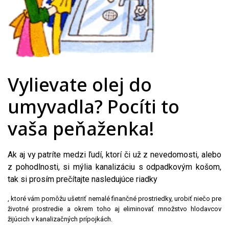
Vylievate olej do
umyvadla? Pocíti to
vaša peňaženka!
Ak aj vy patríte medzi ľudí, ktorí či už z nevedomosti, alebo
z pohodlnosti, si mýlia kanalizáciu s odpadkovým košom,
tak si prosím prečítajte nasledujúce riadky
, ktoré vám pomôžu ušetriť nemalé finančné prostriedky, urobiť niečo pre
životné prostredie a okrem toho aj eliminovať množstvo hlodavcov
žijúcich v kanalizačných prípojkách.