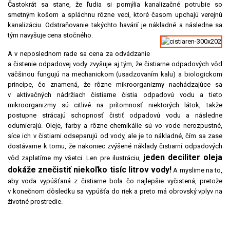
Častokrát sa stane, že ľudia si pomýlia kanalizačné potrubie so
smetným košom a spláchnu rôzne veci, ktoré časom upchajú verejnú
kanalizáciu. Odstraňovanie takýchto havárií je nákladné a následne sa
tým navyšuje cena stočného.
A v neposlednom rade sa cena za odvádzanie
a čistenie odpadovej vody zvyšuje aj tým, že čistiarne odpadových vôd
väčšinou fungujú na mechanickom (usadzovaním kalu) a biologickom
princípe, čo znamená, že rôzne mikroorganizmy nachádzajúce sa
v aktivačných nádržiach čistiarne čistia odpadovú vodu a tieto
mikroorganizmy sú citlivé na prítomnosť niektorých látok, takže
postupne strácajú schopnosť čistiť odpadovú vodu a následne
odumierajú. Oleje, farby a rôzne chemikálie sú vo vode nerozpustné,
síce ich v čistiarni odseparujú od vody, ale je to nákladné, čím sa zase
dostávame k tomu, že nakoniec zvýšené náklady čistiarní odpadových
jeden deciliter oleja
vôd zaplatíme my všetci. Len pre ilustráciu,
dokáže znečistiť niekoľko tisíc litrov vody!
A myslime na to,
aby voda vypúšťaná z čistiarne bola čo najlepšie vyčistená, pretože
v konečnom dôsledku sa vypúšťa do riek a preto má obrovský vplyv na
životné prostredie.