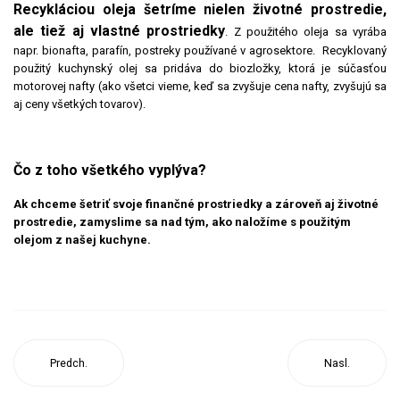
Recykláciou oleja šetríme nielen životné prostredie,
ale tiež aj vlastné prostriedky
. Z použitého oleja sa vyrába
napr. bionafta, parafín, postreky používané v agrosektore. Recyklovaný
použitý kuchynský olej sa pridáva do biozložky, ktorá je súčasťou
motorovej nafty (ako všetci vieme, keď sa zvyšuje cena nafty, zvyšujú sa
aj ceny všetkých tovarov).
Čo z toho všetkého vyplýva?
Ak chceme šetriť svoje finančné prostriedky a zároveň aj životné
prostredie, zamyslime sa nad tým, ako na
ložíme s použitým
olejom z našej kuchyne.
Predch.
Nasl.