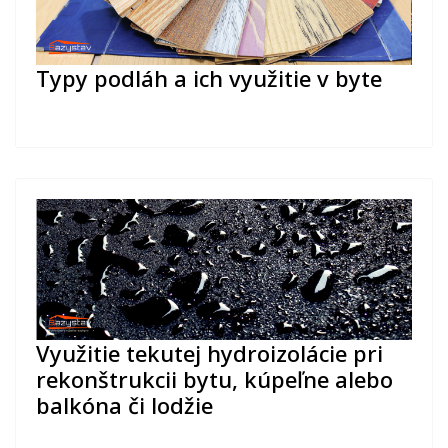
Typy podláh a ich využitie v byte
Využitie tekutej hydroizolácie pri
rekonštrukcii bytu, kúpeľne alebo
balkóna či lodžie