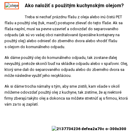
Ako naložiť s použitým ku
chynským olejom?
Treba si nechať prázdnu fľašu z oleja alebo inú čistú PET
fľašu a použitý olej (tuk, masť) postupne zlievať do tejto fľaše. Ak sa
fľaša naplní, musí sa pevne uzavrieť a odovzdať do separovaného
odpadu (ak sú vo vašej obci nainštalované špeciálne kontajnery na
použitý olej) alebo odniesť do zberného dvora alebo vhodiť fľašu
s olejom do komunálneho odpadu.
Ak dáme použitý olej do komunálneho odpadu, tak zostane ďalej
nevyužitý, pretože skončí buď na skládke odpadu alebo v spaľovni. Olej,
ktorý sme dali do separovaného odpadu alebo do zberného dvora sa
môže následne využiť jeho recykláciou.
Ak si dáme trocha námahy s tým, aby sme zistili, kam všade v okolí
môžeme odovzdať použitý olej z kuchyne, tak zistíme, že aj niektoré
firmy zberajú takýto olej a dokonca sa môžete stretnúť aj s firmou, ktorá
vám za to aj zaplatí.