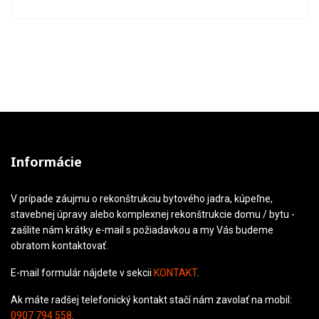
Informácie
V prípade záujmu o rekonštrukciu bytového jadra, kúpeľne,
stavebnej úpravy alebo komplexnej rekonštrukcie domu / bytu -
zašlite nám krátky e-mail s požiadavkou a my Vás budeme
obratom kontaktovať.
E-mail formulár nájdete v sekcii
KONTAKT
.
Ak máte radšej telefonický kontakt stačí nám zavolať na mobil:
0907 794 558
.