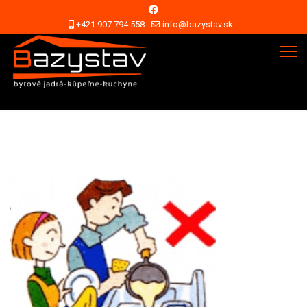
+421 907 794 558
info@bazystav.sk